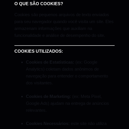
O QUE SÃO COOKIES?
Cookies são pequenos arquivos de texto enviados
para seu navegador quando você visita um site. Eles
armazenam informações que auxiliam na
funcionalidade e análise de desempenho do site.
COOKIES UTILIZADOS:
Cookies de Estatísticas:
(ex: Google
Analytics) coletam dados anônimos de
navegação para entender o comportamento
dos visitantes.
Cookies de Marketing:
(ex: Meta Pixel,
Google Ads) ajudam na entrega de anúncios
relevantes.
Cookies Necessários:
este site não utiliza