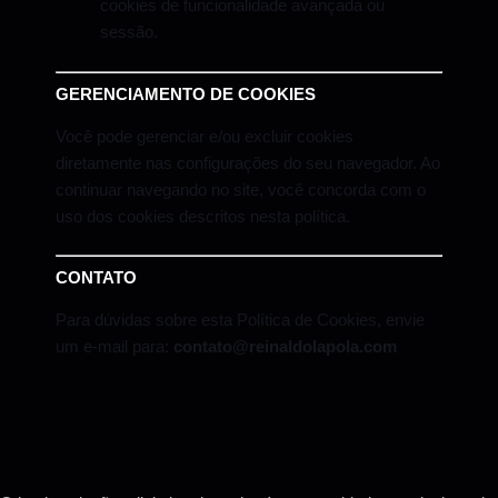
cookies de funcionalidade avançada ou
sessão.
GERENCIAMENTO DE COOKIES
Você pode gerenciar e/ou excluir cookies
diretamente nas configurações do seu navegador. Ao
continuar navegando no site, você concorda com o
uso dos cookies descritos nesta política.
CONTATO
Para dúvidas sobre esta Política de Cookies, envie
um e-mail para:
contato@reinaldolapola.com