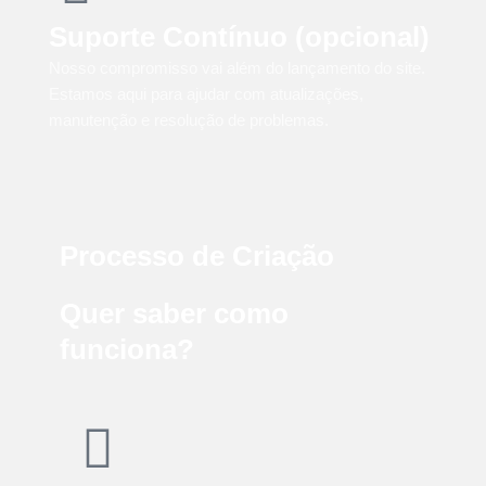
Suporte Contínuo (opcional)
Nosso compromisso vai além do lançamento do site.
Estamos aqui para ajudar com atualizações,
manutenção e resolução de problemas.
Processo de Criação
Quer saber como
funciona?