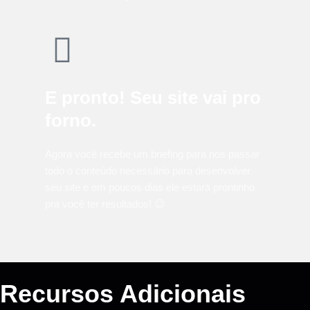
E pronto! Seu site vai pro
forno.
Agora você recebe um briefing para nos passar
todo o conteúdo necessário para desenvolver
seu site e em poucos dias ele estará prontinho
pra você ter resultados! 😉
Recursos Adicionais