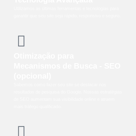
Utilizamos as últimas ferramentas e tecnologias para
garantir que seu site seja rápido, responsivo e seguro.
Otimização para
Mecanismos de Busca - SEO
(opcional)
Sabemos como fazer seu site se destacar nos
resultados de pesquisa do Google. Nossas estratégias
de SEO aumentam sua visibilidade online e atraem
mais tráfego qualificado.