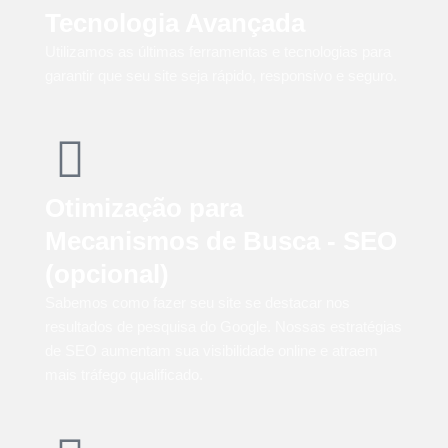
Tecnologia Avançada
Utilizamos as últimas ferramentas e tecnologias para
garantir que seu site seja rápido, responsivo e seguro.
Otimização para
Mecanismos de Busca - SEO
(opcional)
Sabemos como fazer seu site se destacar nos
resultados de pesquisa do Google. Nossas estratégias
de SEO aumentam sua visibilidade online e atraem
mais tráfego qualificado.