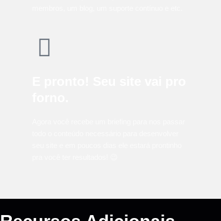
membros, um blog, um suporte contínuo e etc.
E pronto! Seu site vai pro
forno.
Agora você recebe um briefing para nos passar
todo o conteúdo necessário para desenvolver
seu site e em poucos dias ele estará prontinho
pra você ter resultados! 😉