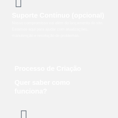
Suporte Contínuo (opcional)
Nosso compromisso vai além do lançamento do site.
Estamos aqui para ajudar com atualizações,
manutenção e resolução de problemas.
Processo de Criação
Quer saber como
funciona?