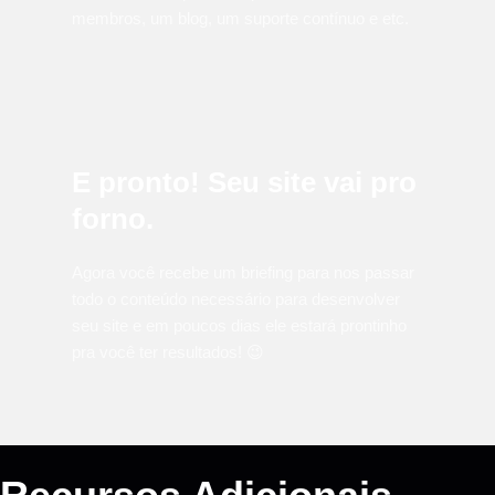
membros, um blog, um suporte contínuo e etc.
E pronto! Seu site vai pro
forno.
Agora você recebe um briefing para nos passar
todo o conteúdo necessário para desenvolver
seu site e em poucos dias ele estará prontinho
pra você ter resultados! 😉