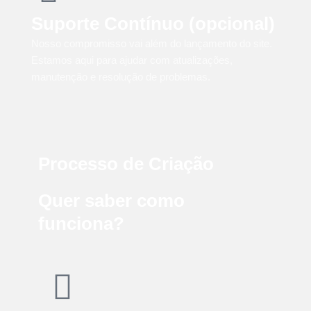
Suporte Contínuo (opcional)
Nosso compromisso vai além do lançamento do site.
Estamos aqui para ajudar com atualizações,
manutenção e resolução de problemas.
Processo de Criação
Quer saber como
funciona?