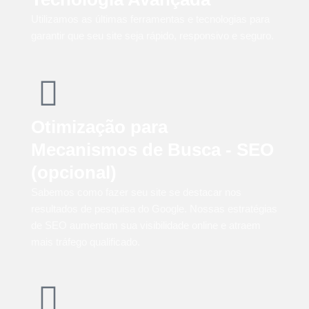
Utilizamos as últimas ferramentas e tecnologias para
garantir que seu site seja rápido, responsivo e seguro.
Otimização para
Mecanismos de Busca - SEO
(opcional)
Sabemos como fazer seu site se destacar nos
resultados de pesquisa do Google. Nossas estratégias
de SEO aumentam sua visibilidade online e atraem
mais tráfego qualificado.