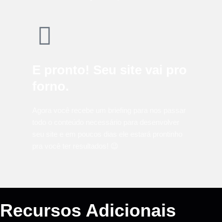
E pronto! Seu site vai pro
forno.
Agora você recebe um briefing para nos passar
todo o conteúdo necessário para desenvolver
seu site e em poucos dias ele estará prontinho
pra você ter resultados! 😉
Recursos Adicionais