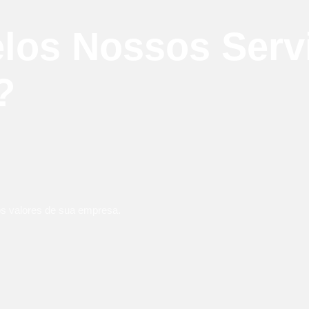
elos Nossos Serv
?
 os valores de sua empresa.