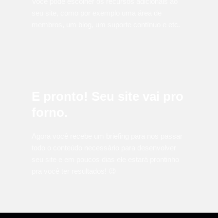
Você pode escolher os recursos adicionais ao
seu site, como por exemplo uma área de
membros, um blog, um suporte contínuo e etc.
E pronto! Seu site vai pro
forno.
Agora você recebe um briefing para nos passar
todo o conteúdo necessário para desenvolver
seu site e em poucos dias ele estará prontinho
pra você ter resultados! 😉